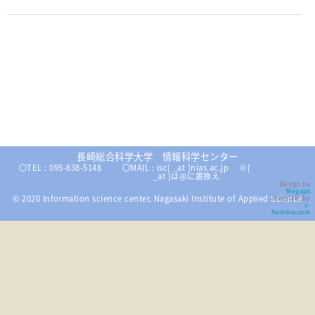
長崎総合科学大学 情報科学センター
〇TEL : 095-838-5148
〇MAIL : isc[ _at ]nias.ac.jp ※[
_at ]は@に置換え
Design by
Megapx
© 2020 Information science center, Nagasaki Institute of Applied Science
Template by
s-
hoshino.com