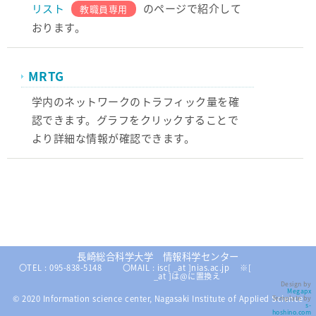
リスト
のページで紹介して
教職員専用
おります。
MRTG
学内のネットワークのトラフィック量を確
認できます。グラフをクリックすることで
より詳細な情報が確認できます。
長崎総合科学大学 情報科学センター
〇TEL : 095-838-5148
〇MAIL : isc[ _at ]nias.ac.jp ※[
_at ]は@に置換え
Design by
Megapx
© 2020 Information science center, Nagasaki Institute of Applied Science
Template by
s-
hoshino.com