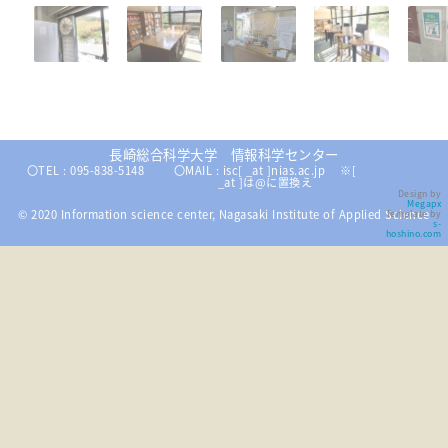
長崎総合科学大学 情報科学センター
〇TEL : 095-838-5148
〇MAIL : isc[ _at ]nias.ac.jp ※[
_at ]は@に置換え
Design by
Megapx
© 2020 Information science center, Nagasaki Institute of Applied Science
Template by
s-
hoshino.com